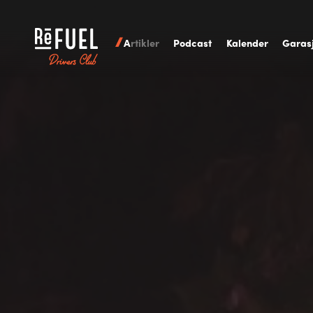
A
rtikler
P
odcast
K
alender
G
aras