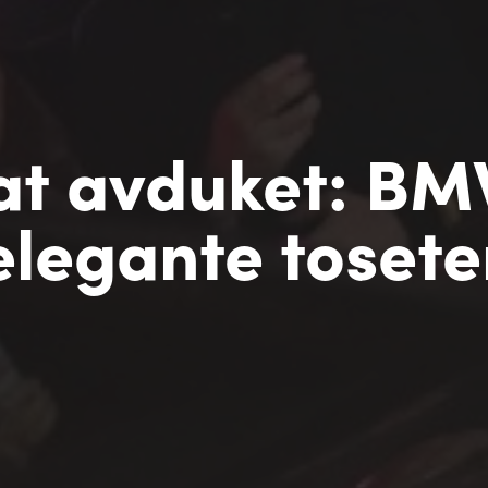
at avduket: BM
elegante tosete