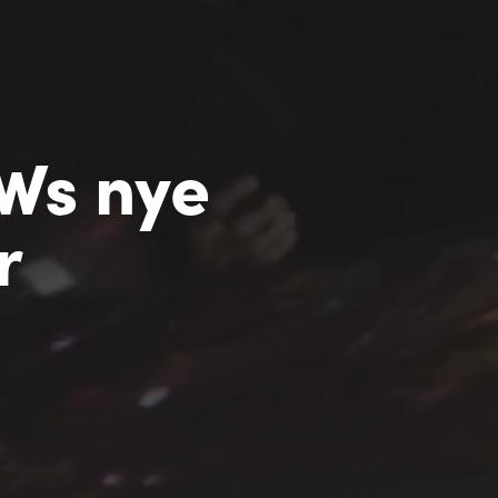
Ws nye
r