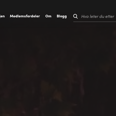
jen
M
edlemsfordeler
O
m
B
logg
Hva leter du etter