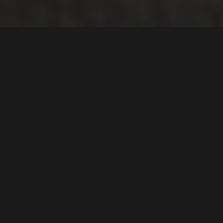
Alfa Romeo 512: 225 hk
per liter for over 80 år
siden!
Tekst
Lord Arnstein Landsem
Bilder
Lord Arnstein Landsem
0
0
Dessverre ble ingeniør Wifredo Ricart
uthengt av Enzo Ferrari, og en fatal
testulykke gjorde ikke saken bedre.