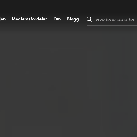
jen
M
edlemsfordeler
O
m
B
logg
Hva leter du etter