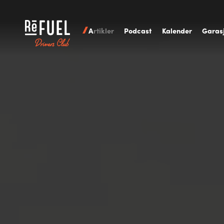
A
rtikler
P
odcast
K
alender
G
aras