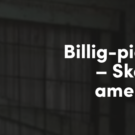
Billig-p
– Sk
ame