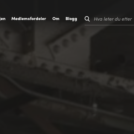
jen
M
edlemsfordeler
O
m
B
logg
Hva leter du etter