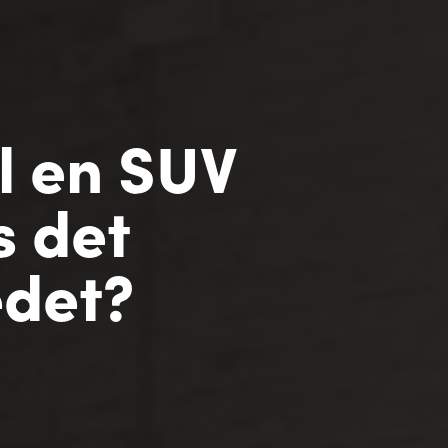
il en SUV
s det
det?