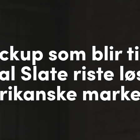
ickup som blir t
al Slate riste lø
rikanske marke