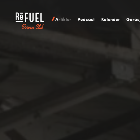
A
rtikler
P
odcast
K
alender
G
aras