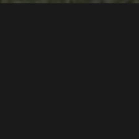
BMW M2 CS: 50 hk mer
og med ducktail på
kjøpet
Tekst
Lord Arnstein Landsem
Bilder
Lord Arnstein Landsem
0
0
BMW gir entusiasten lavere vekt og mer
effekt, men et valg vil nok overraske.
Under helgens Concorso d'Eleganza Villa d'Este
avduket BMW sin nye M2 CS. Bilen stod utstilt på en