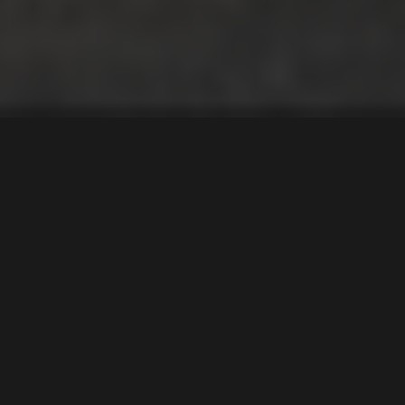
Denne unike
måkevingebilen er den
perfekte blandingen av
et 50-tallsikon og 80-
tallsdesign på sitt beste.
Tekst
Stian Hoel Fossen
Bilder
RM Sotheby's