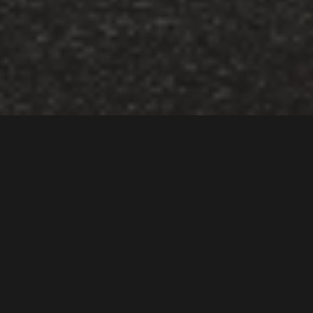
DS med nydelig hyllest til
70-talls ikonet
Tekst
Lord Arnstein Landsem
Bilder
DS
0
0
DS SM Tribute viser hvordan Citroën SM