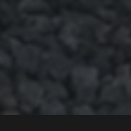
En Honda NSX ble stjålet