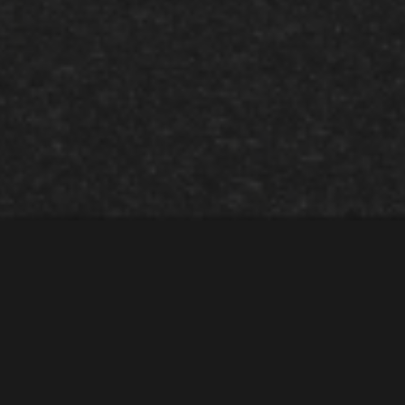
Godkjent VR6 Turbo Jetta
Tekst
Daniel Hovdahl
Bilder
Daniel Hovdahl
2
0