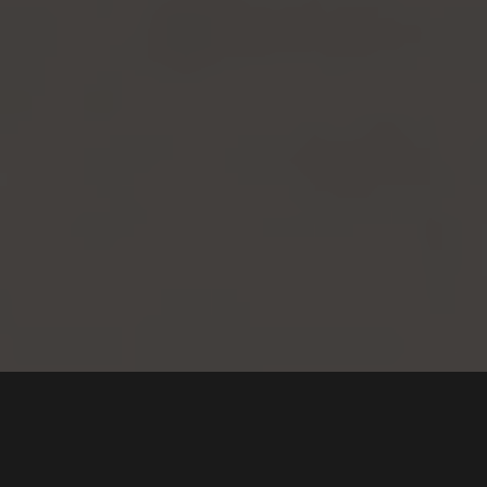
God’s Rambo: Den
utrolige historien om