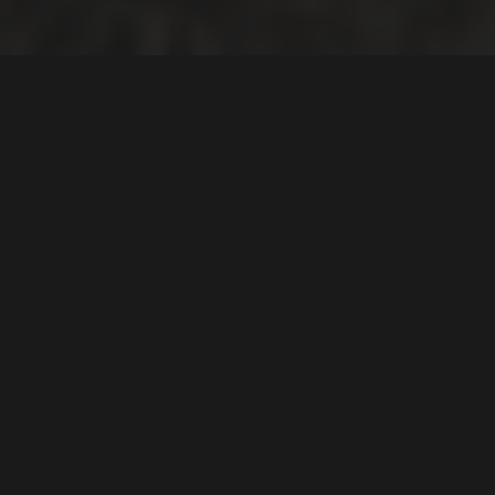
Lada 1500: Så solid at
man ikke trenger å
mekke på den
Tekst
Stian Hoel Fossen
Bilder
Stian Hoel Fossen
1
0
Ingen kan overbevise Erlend om at lyden
av en BMW rekkesekser ikke er det
heftigste som er, men han har heller ikke