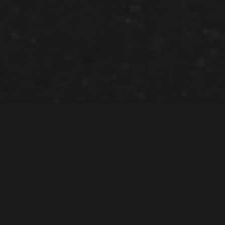
Markedet har talt –
Dodge dropper sin
elektriske Charger
Daytona