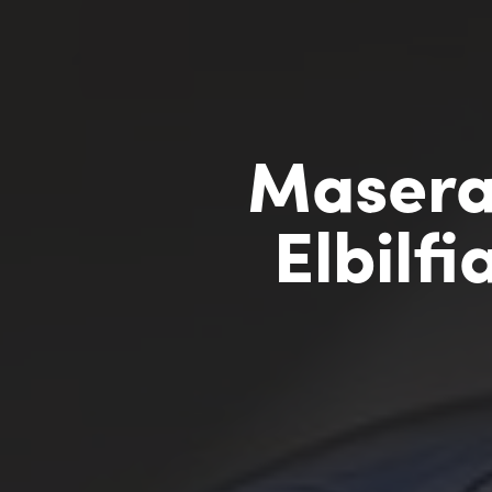
Maserat
Elbilf