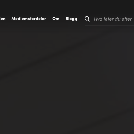
jen
M
edlemsfordeler
O
m
B
logg
Hva leter du etter