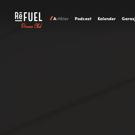
A
rtikler
P
odcast
K
alender
G
aras