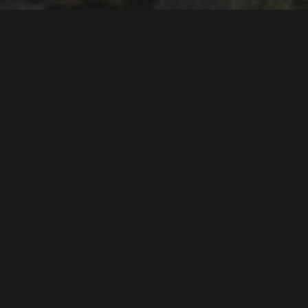
MR.WYLD Ferrari F430.
En ombygging ingen
stiller seg likegyldig til
Tekst
Lord Arnstein Landsem
Bilder
Lord Arnstein Landsem
0
0
Hva driver en mann til å starte
ombygging av en Ferrari F430? Det er et
spørsmål mange stiller seg når de får se
dette dristige bygget på nært hold.