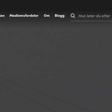
jen
M
edlemsfordeler
O
m
B
logg
Hva leter du etter