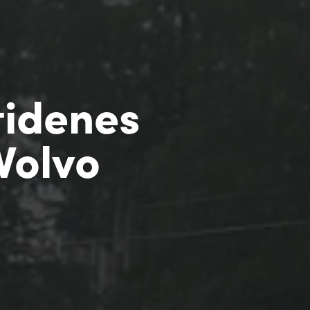
tidenes
 Volvo