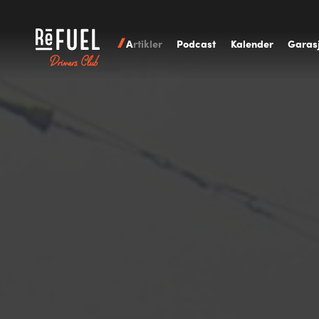
A
rtikler
P
odcast
K
alender
G
aras