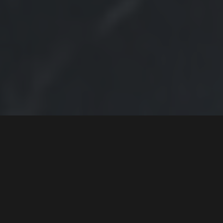
Spinnville 1340
hestekrefter og
bakhjulstrekk - 1970
Chevrolet Chevelle