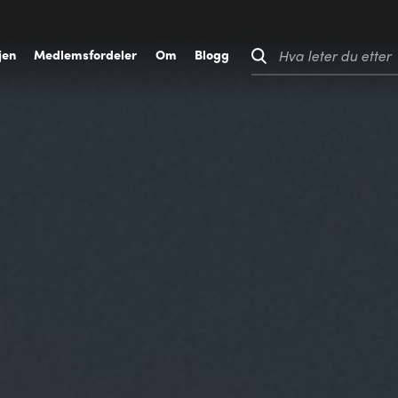
jen
M
edlemsfordeler
O
m
B
logg
Hva leter du etter