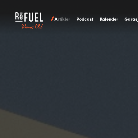
A
rtikler
P
odcast
K
alender
G
aras