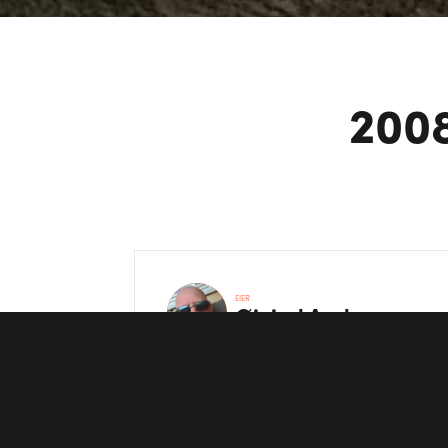
2008
EIER
Øivind
Andersen