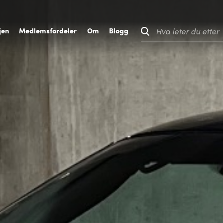
jen
M
edlemsfordeler
O
m
B
logg
Hva leter du etter