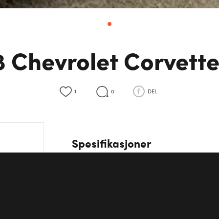
 Chevrolet Corvett
1
0
DEL
Spesifikasjoner
Motor
V8
Girkasse
Automat