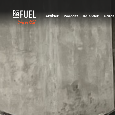
A
rtikler
P
odcast
K
alender
G
aras