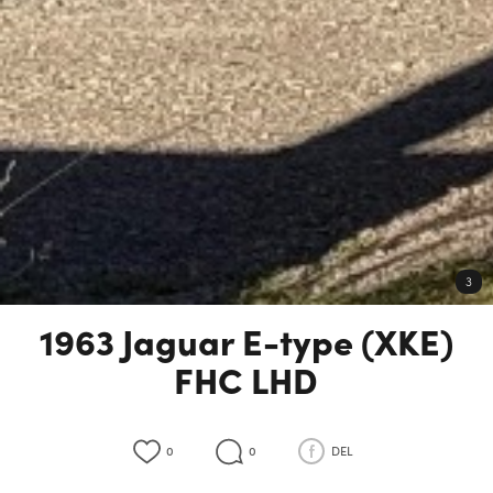
3
1963 Jaguar E-type (XKE)
FHC LHD
0
0
DEL