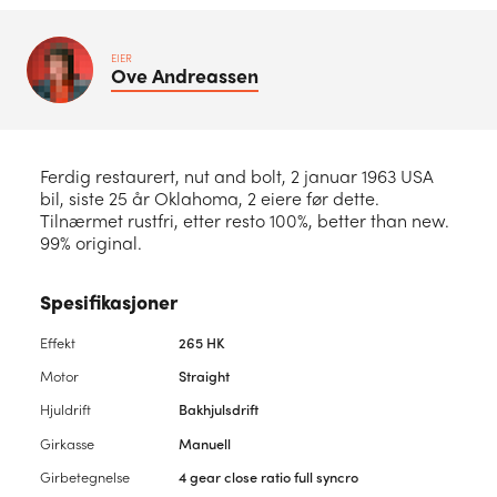
EIER
Ove
Andreassen
Ferdig restaurert, nut and bolt, 2 januar 1963 USA
bil, siste 25 år Oklahoma, 2 eiere før dette.
Tilnærmet rustfri, etter resto 100%, better than new.
99% original.
Spesifikasjoner
Effekt
265 HK
Motor
Straight
Hjuldrift
Bakhjulsdrift
Girkasse
Manuell
Girbetegnelse
4 gear close ratio full syncro