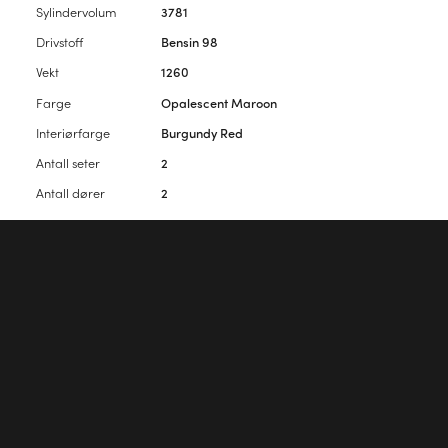
Sylindervolum
3781
Drivstoff
Bensin 98
Vekt
1260
Farge
Opalescent Maroon
Interiørfarge
Burgundy Red
Antall seter
2
Antall dører
2
Vennligst
logg inn
for å kommentere artikkelen.
Første kommentar?