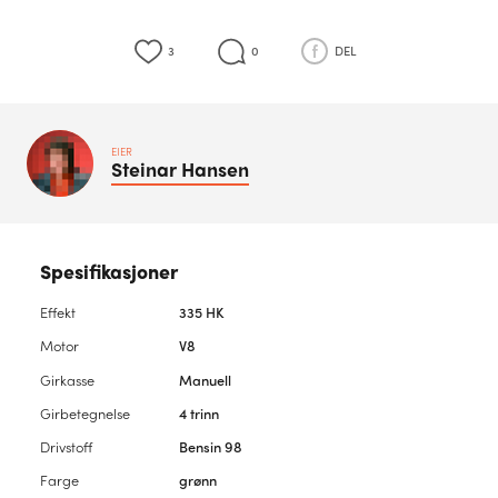
3
0
DEL
EIER
Steinar
Hansen
Spesifikasjoner
Effekt
335 HK
Motor
V8
Girkasse
Manuell
Girbetegnelse
4 trinn
Drivstoff
Bensin 98
Farge
grønn