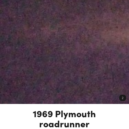
2
1969 Plymouth
roadrunner