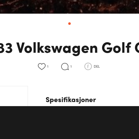
83 Volkswagen Golf 
1
1
DEL
Spesifikasjoner
Effekt
112 HK
Motor
Straight