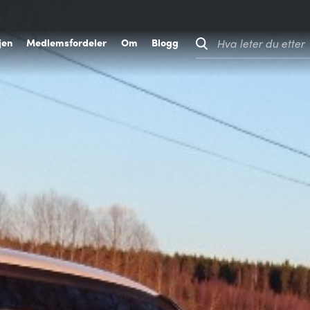
jen
M
edlemsfordeler
O
m
B
logg
Hva leter du etter