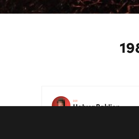
19
EIER
Halvor
Baklien