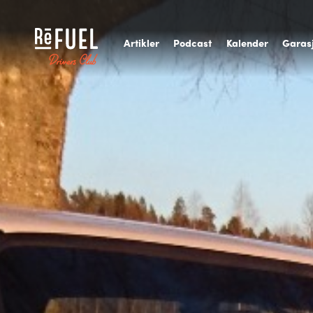
A
rtikler
P
odcast
K
alender
G
aras