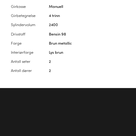
Girkasse
Manuell
Girbetegnelse
4 trinn
Sylindervolum
2400
Drivstoff
Bensin 98
Farge
Brun metallic
Interiørfarge
Lys brun
Antall seter
2
Antall dører
2
Vennligst
logg inn
for å kommentere artikkelen.