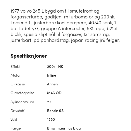
1977 volvo 245 L bygd om til smutefront og
forgasserturbo, godkjent m turbomotor og 200hk.
Torsendiff, justerbare koni dempere, 40/40 senk, 1
bar ladetrykk, gruppe A intercooler, 531 topp, b21et
blokk, spesialslipt nål til forgasser, txr samstag,
justerbart ipd panhardstag, japan racing jr9 felger,
Spesifikasjoner
Effekt
200+- HK
Motor
Inline
Girkasse
Annen
Girbetegnelse
M46 OD
Sylindervolum
2.1
Drivstoff
Bensin 98
Vekt
1250
Farge
Bmw mauritius blau