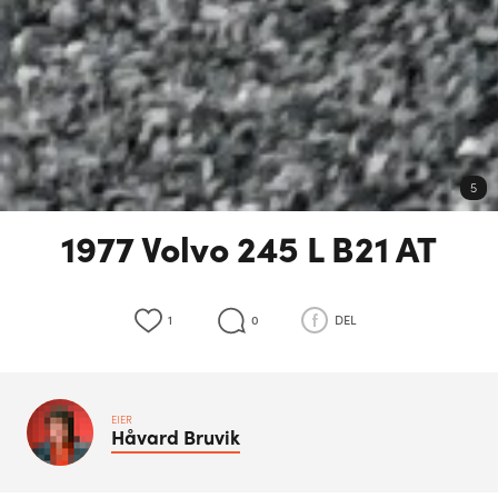
5
1977 Volvo 245 L B21 AT
1
0
DEL
EIER
Håvard
Bruvik