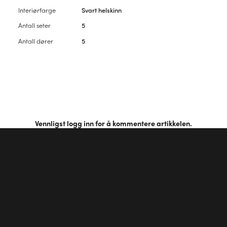
Interiørfarge
Svart helskinn
Antall seter
5
Antall dører
5
Vennligst
logg inn
for å kommentere artikkelen.
Første kommentar?