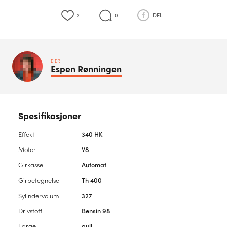
2
0
DEL
EIER
Espen
Rønningen
Spesifikasjoner
Effekt
340 HK
Motor
V8
Girkasse
Automat
Girbetegnelse
Th 400
Sylindervolum
327
Drivstoff
Bensin 98
Farge
gull