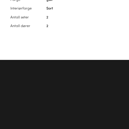
Interiørfarge
Sort
Antall seter
2
Antall dører
2
Vennligst
logg inn
for å kommentere artikkelen.
Første kommentar?