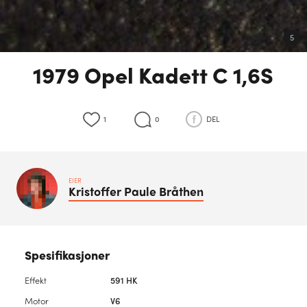
5
1979 Opel Kadett C 1,6S
1
0
DEL
EIER
Kristoffer Paule
Bråthen
Spesifikasjoner
Effekt
591 HK
Motor
V6