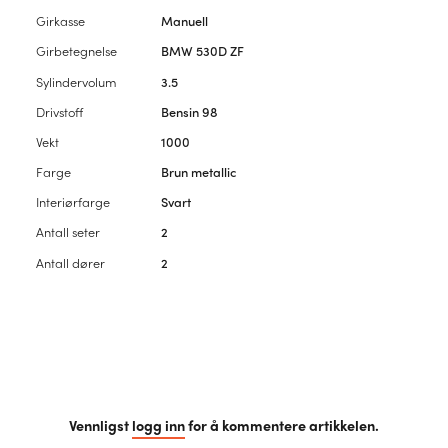
Girkasse
Manuell
Girbetegnelse
BMW 530D ZF
Sylindervolum
3.5
Drivstoff
Bensin 98
Vekt
1000
Farge
Brun metallic
Interiørfarge
Svart
Antall seter
2
Antall dører
2
Vennligst
logg inn
for å kommentere artikkelen.