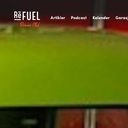
A
rtikler
P
odcast
K
alender
G
aras