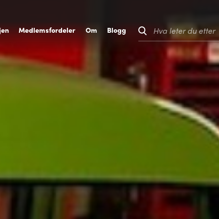
jen
M
edlemsfordeler
O
m
B
logg
Hva leter du etter