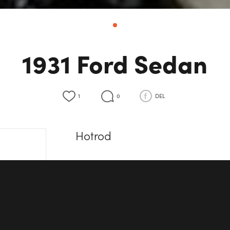
1931 Ford Sedan
1
0
DEL
Hotrod
Spesifikasjoner
Motor
V8
Girkasse
Automat