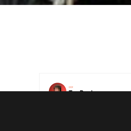
EIER
Tor
Rygh