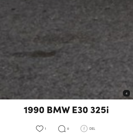
4
1990 BMW E30 325i
1
0
DEL