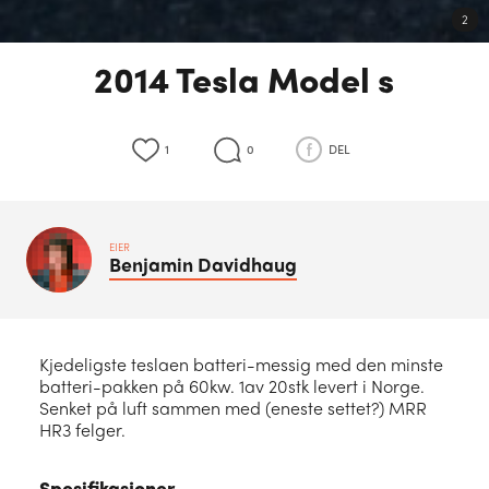
2
2014 Tesla Model s
1
0
DEL
EIER
Benjamin
Davidhaug
Kjedeligste teslaen batteri-messig med den minste
batteri-pakken på 60kw. 1av 20stk levert i Norge.
Senket på luft sammen med (eneste settet?) MRR
HR3 felger.
Spesifikasjoner