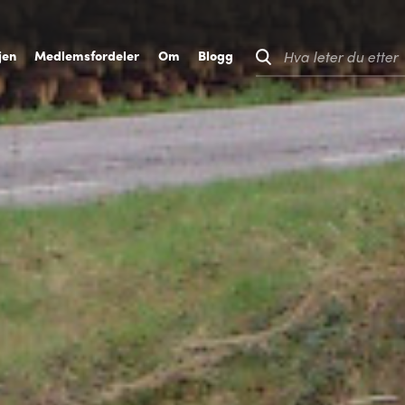
jen
M
edlemsfordeler
O
m
B
logg
Hva leter du etter