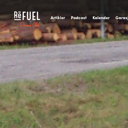
A
rtikler
P
odcast
K
alender
G
aras