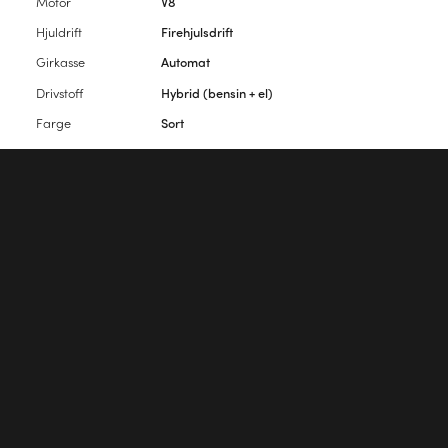
Motor
V8
Hjuldrift
Firehjulsdrift
Girkasse
Automat
Drivstoff
Hybrid (bensin + el)
Farge
Sort
Interiørfarge
Sort og tre
Antall seter
2
Antall dører
5
Vennligst
logg inn
for å kommentere artikkelen.