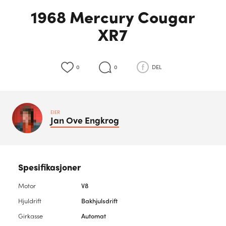
1968 Mercury Cougar
XR7
0
0
DEL
EIER
Jan Ove
Engkrog
Spesifikasjoner
Motor
V8
Hjuldrift
Bakhjulsdrift
Girkasse
Automat