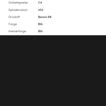
Girbetegnelse
C4
Sylindervolum
302
Drivstoff
Bensin 98
Farge
Blå
Interiørfarge
Blå
Antall seter
4
Antall dører
2
Vennligst
logg inn
for å kommentere artikkelen.
Første kommentar?