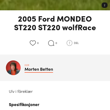
2
2005 Ford MONDEO
ST220 ST220 wolfRace
0
0
DEL
EIER
Morten
Betten
Ulv i fåreklær
Spesifikasjoner