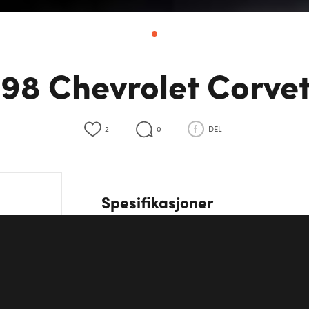
98 Chevrolet Corve
2
0
DEL
Spesifikasjoner
Motor
V8
Hjuldrift
Bakhjulsdrift
Girkasse
Automat