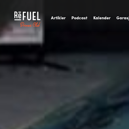
A
rtikler
P
odcast
K
alender
G
aras