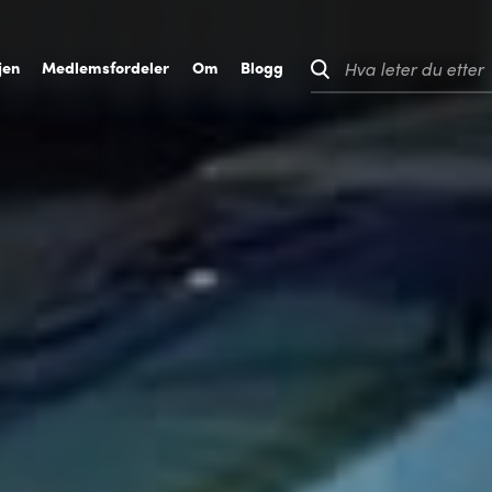
jen
M
edlemsfordeler
O
m
B
logg
Hva leter du etter