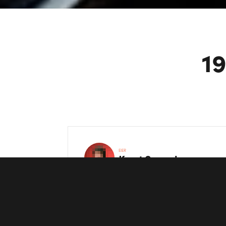
19
EIER
Knut
Svendsen