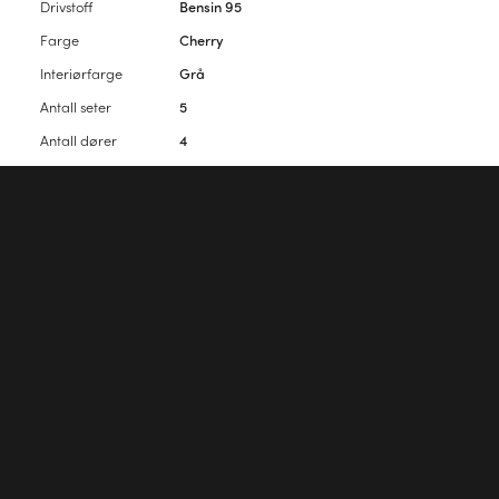
Drivstoff
Bensin 95
Farge
Cherry
Interiørfarge
Grå
Antall seter
5
Antall dører
4
Vennligst
logg inn
for å kommentere artikkelen.
Første kommentar?