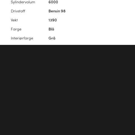
Sylindervolum
6000
Drivstoff
Bensin 98
Vekt
1390
Farge
Blå
Interiørfarge
Grå
Antall seter
4
Antall dører
2
Vennligst
logg inn
for å kommentere artikkelen.
Første kommentar?