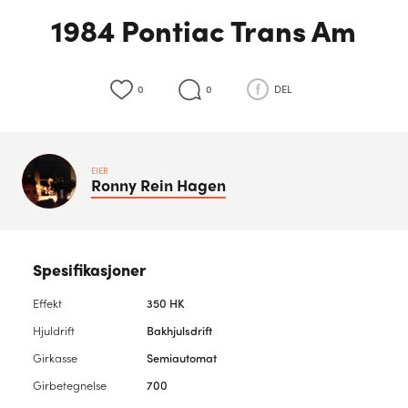
1984 Pontiac Trans Am
0
0
DEL
EIER
Ronny Rein
Hagen
Spesifikasjoner
Effekt
350 HK
Hjuldrift
Bakhjulsdrift
Girkasse
Semiautomat
Girbetegnelse
700