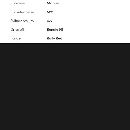
Girkasse
Manuell
Girbetegnelse
M21
Sylindervolum
427
Drivstoff
Bensin 98
Farge
Rally Red
Interiørfarge
Sort
Antall seter
2
Antall dører
2
Vennligst
logg inn
for å kommentere artikkelen.