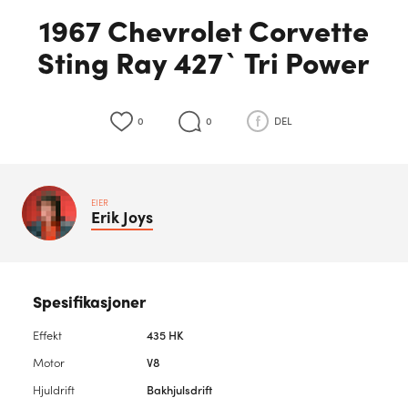
1967 Chevrolet Corvette
Sting Ray 427` Tri Power
0
0
DEL
EIER
Erik
Joys
Spesifikasjoner
Effekt
435 HK
Motor
V8
Hjuldrift
Bakhjulsdrift