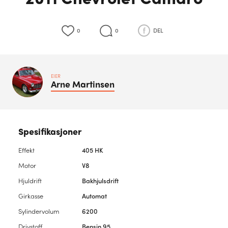
0
0
DEL
EIER
Arne
Martinsen
Spesifikasjoner
Effekt
405 HK
Motor
V8
Hjuldrift
Bakhjulsdrift
Girkasse
Automat
Sylindervolum
6200
Drivstoff
Bensin 95