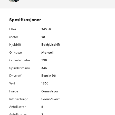
Spesifikasjoner
Effekt
345 HK
Motor
V8
Hjuldrift
Bakhjulsdrift
Girkasse
Manuell
Girbetegnelse
T56
Sylindervolum
346
Drivstoff
Bensin 95
Vekt
1650
Farge
Grønn/svart
Interiørfarge
Grønn/svart
Antall seter
5
Antall dører
2