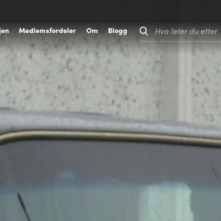
jen
M
edlemsfordeler
O
m
B
logg
Hva leter du etter