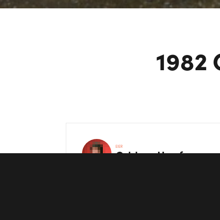
1982 
EIER
Oddvar
Hagfors