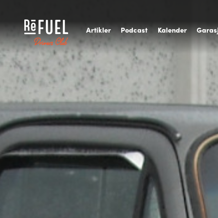
A
rtikler
P
odcast
K
alender
G
aras