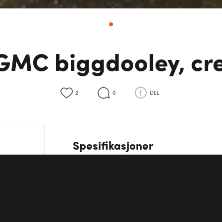
GMC biggdooley, c
2
0
DEL
Spesifikasjoner
Effekt
150 HK
Motor
V8
Hjuldrift
Bakhjulsdrift