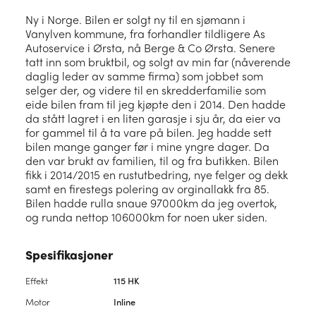
Ny i Norge. Bilen er solgt ny til en sjømann i
Vanylven kommune, fra forhandler tildligere As
Autoservice i Ørsta, nå Berge & Co Ørsta. Senere
tatt inn som bruktbil, og solgt av min far (nåverende
daglig leder av samme firma) som jobbet som
selger der, og videre til en skredderfamilie som
eide bilen fram til jeg kjøpte den i 2014. Den hadde
da stått lagret i en liten garasje i sju år, da eier va
for gammel til å ta vare på bilen. Jeg hadde sett
bilen mange ganger før i mine yngre dager. Da
den var brukt av familien, til og fra butikken. Bilen
fikk i 2014/2015 en rustutbedring, nye felger og dekk
samt en firestegs polering av orginallakk fra 85.
Bilen hadde rulla snaue 97000km da jeg overtok,
og runda nettop 106000km for noen uker siden.
Spesifikasjoner
Effekt
115 HK
Motor
Inline