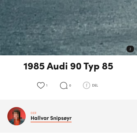
2
1985 Audi 90 Typ 85
1
0
DEL
EIER
Hallvar
Snipsøyr