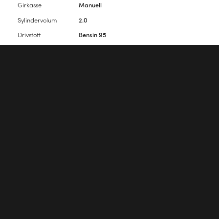
Girkasse
Manuell
Sylindervolum
2.0
Drivstoff
Bensin 95
Vekt
1100
Farge
Amazonasblaü
Interiørfarge
Velour Gray
Antall seter
5
Antall dører
5
Vennligst
logg inn
for å kommentere artikkelen.