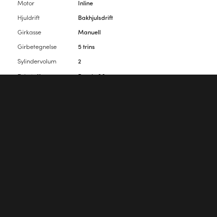
Motor
Inline
Hjuldrift
Bakhjulsdrift
Girkasse
Manuell
Girbetegnelse
5 trins
Sylindervolum
2
Drivstoff
Bensin 98
Vekt
1110
Farge
Grå
Interiørfarge
Svart
Antall seter
4
Antall dører
2