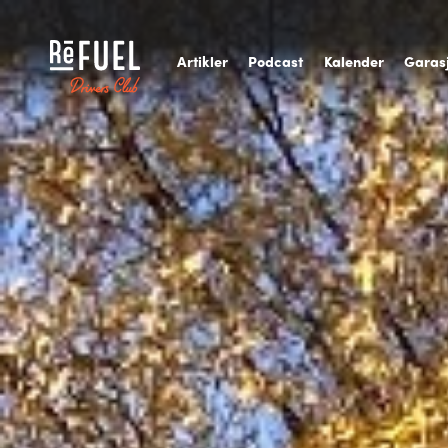
A
rtikler
P
odcast
K
alender
G
aras