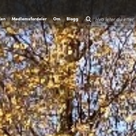
jen
M
edlemsfordeler
O
m
B
logg
Hva leter du etter