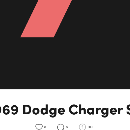
969 Dodge Charger 
0
0
DEL