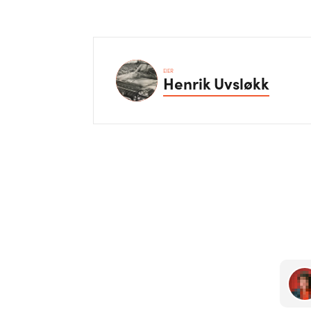
EIER
Henrik
Uvsløkk