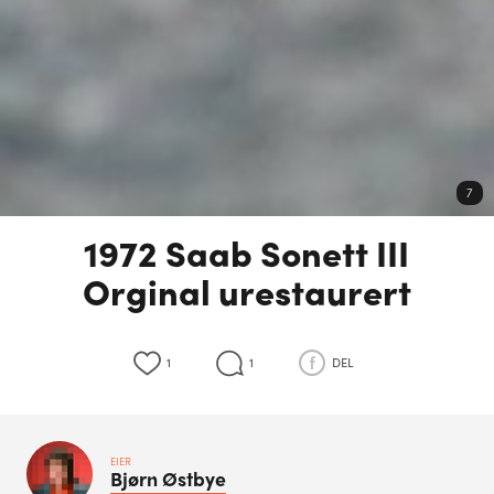
7
1972 Saab Sonett III
Orginal urestaurert
1
1
DEL
EIER
Bjørn
Østbye