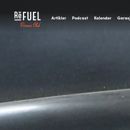
A
rtikler
P
odcast
K
alender
G
aras