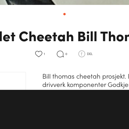
let Cheetah Bill Th
1
0
DEL
Bill thomas cheetah prosjekt.
drivverk komponenter Godkj
Spesifikasjoner
Hjuldrift
Bakhjulsdrift
Girkasse
Manuell