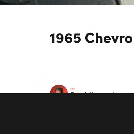
1965 Chevro
EIER
Frank
Heggeriset