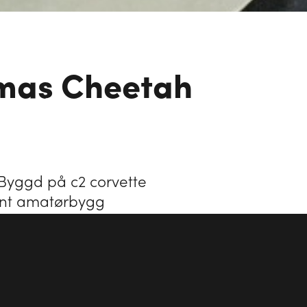
omas Cheetah
 Byggd på c2 corvette
ent amatørbygg