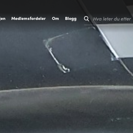
jen
M
edlemsfordeler
O
m
B
logg
Hva leter du etter