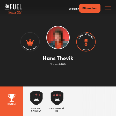
Bli medlem
Logg inn
2017
Hans Thevik
Score
4400
TROFÉER
LA TIL BIL I
LA TIL BILDE PÅ
GARASJEN
BIL