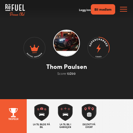
Bli medlem
Logg inn
2017
Thom Paulsen
Score
13200
TROFÉER
LA TIL BILDE PÅ
LA TIL BIL I
DELTATT PÅ
BIL
GARASJEN
EVENT