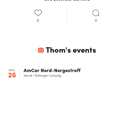
0
0
Thom
's events
AmCar Nord-Norgestreff
AUG
26
Narvik / Ballangen Camping