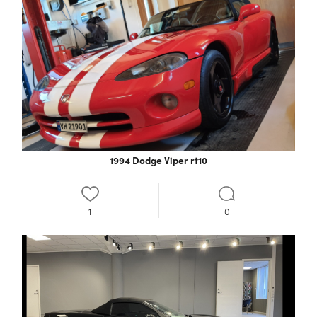
1994 Dodge Viper rt10
1
0