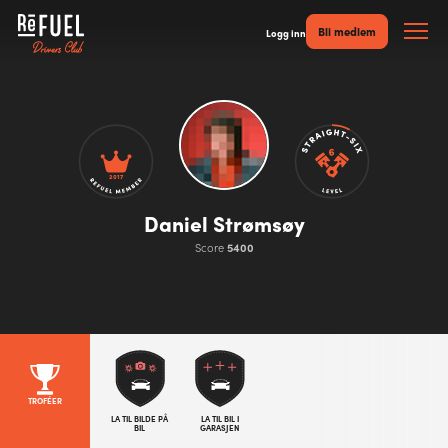
Bli medlem
Logg inn
2017
Daniel Strømsøy
Score
5400
TROFÉER
LA TIL BILDE PÅ
LA TIL BIL I
BIL
GARASJEN