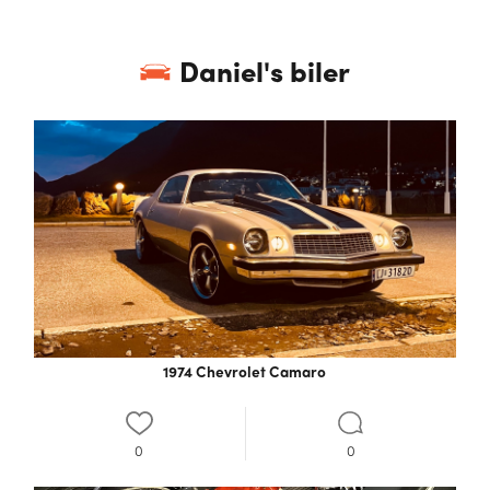
Daniel
's biler
1974 Chevrolet Camaro
0
0