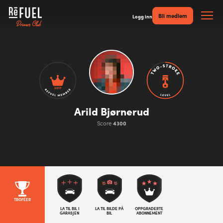
Bli medlem
Logg inn
2017
Arild Bjørnerud
Score
4300
TROFÉER
LA TIL BIL I
LA TIL BILDE PÅ
OPPGRADERTE
GARASJEN
BIL
ABONNEMENT