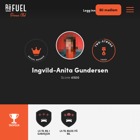
Bli medlem
Logg inn
2017
Ingvild-Anita Gundersen
Score
4500
TROFÉER
LA TIL BIL I
LA TIL BILDE PÅ
GARASJEN
BIL